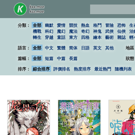
分類：
全部
幽默
愛情
競技
熱血
格鬥
冒險
恐怖
生
機戰
科幻
魔幻
魔法
奇幻
神鬼
武俠
仙俠
治
轉生
穿越
童話
東方
四格
繪本
藝術
雜誌
輕
語言：
全部
中文
繁體
简体
日語
英文
其他
地區
篇幅：
全部
短篇
中篇
長篇
狀態
排序：
綜合排序
評價排名
熱度排序
最近熱門
隨機列表