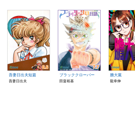
日語
6.6
7.7
吾妻日出夫短篇
ブラッククローバー
膽大黨
吾妻日出夫
田畠裕基
龍幸伸