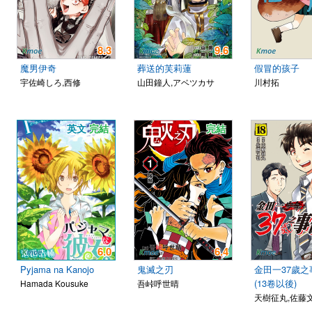
8.3
9.6
魔男伊奇
葬送的芙莉蓮
假冒的孩子
宇佐崎しろ,西修
山田鐘人,アベツカサ
川村拓
英文
完結
完結
6.0
6.4
Pyjama na Kanojo
鬼滅之刃
金田一37歲之
(13卷以後)
Hamada Kousuke
吾峠呼世晴
天樹征丸,佐藤