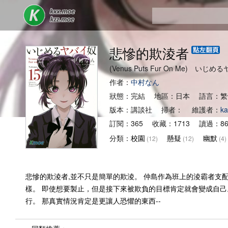
悲慘的欺淩者
(Venus Puts Fur On Me) いじ
作者：
中村なん
狀態：完結 地區：日本 語言：繁
版本：講談社 掃者： 維護者：
k
訂閱：365 收藏：1713 讀過：86
分類：
校園
懸疑
幽默
(12)
(12)
(4)
悲慘的欺淩者,並不只是簡單的欺淩。 仲島作為班上的淩霸者支
樣。 即使想要製止，但是接下來被欺負的目標肯定就會變成自
行。 那真實情況肯定是更讓人恐懼的東西--