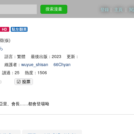
登錄
｜
主頁
｜
閱
搜索漫畫
之淵(仮)
ら
 語言：繁體 最後出版：2023 更新：
 維護者：
wuyue_shisan
66Chyan
 讀過：25 熱度：1506
)
亞里、會長……都會登場呦