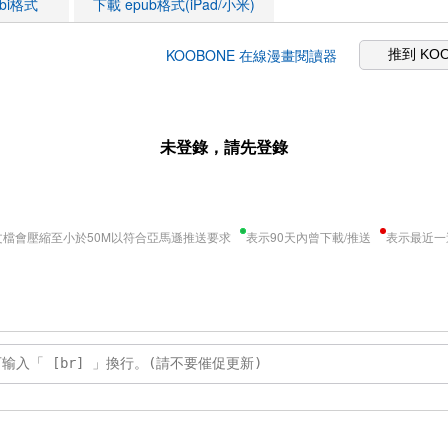
obi格式
下載 epub格式(iPad/小米)
KOOBONE 在線漫畫閱讀器
推到 KO
未登錄，請先登錄
文檔會壓縮至小於50M以符合亞馬遜推送要求
表示90天內曾下載/推送
表示最近一