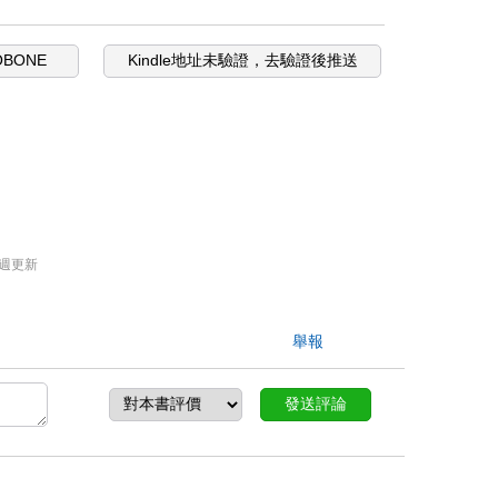
OBONE
Kindle地址未驗證，去驗證後推送
週更新
舉報
發送評論