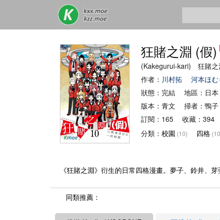
狂賭之淵 (假)
(Kakegurui-kari) 狂賭
作者：
川村拓
河本ほむ
狀態：完結 地區：日本
版本：青文 掃者：鴨子
訂閱：165 收藏：394
分類：
校園
四格
(10)
(10
《狂賭之淵》衍生的日常四格漫畫。夢子、鈴井、芽
同類推薦：