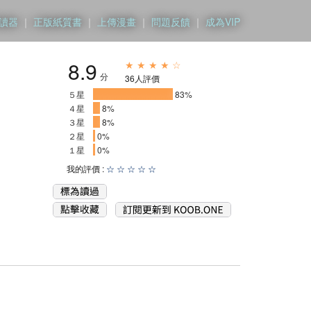
讀器
｜
正版紙質書
｜
上傳漫畫
｜
問題反饋
｜
成為VIP
8.9
★ ★ ★ ★ ☆
分
36人評價
５星
________________
83%
４星
_
8%
３星
_
8%
２星
0%
１星
0%
我的評價 :
☆
☆
☆
☆
☆