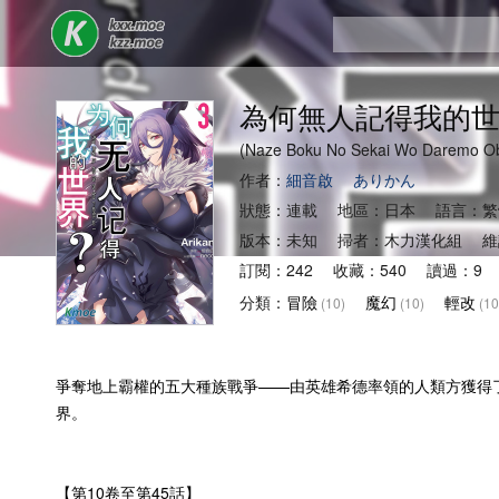
為何無人記得我的
(Naze Boku No Sekai Wo Daremo O
作者：
細音啟
ありかん
狀態：連載 地區：日本 語言：繁
版本：未知 掃者：木力漢化組 維
訂閱：242 收藏：540 讀過：9 
分類：
冒險
魔幻
輕改
(10)
(10)
(10
爭奪地上霸權的五大種族戰爭——由英雄希德率領的人類方獲得
界。
【第10卷至第45話】