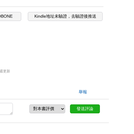
OBONE
Kindle地址未驗證，去驗證後推送
週更新
舉報
發送評論