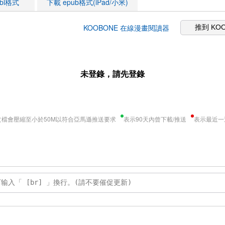
obi格式
下載 epub格式(iPad/小米)
KOOBONE 在線漫畫閱讀器
推到 KO
未登錄，請先登錄
文檔會壓縮至小於50M以符合亞馬遜推送要求
表示90天內曾下載/推送
表示最近一