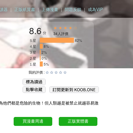
讀器
｜
正版紙質書
｜
上傳漫畫
｜
問題反饋
｜
成為VIP
8.6
★ ★ ★ ★ ☆
分
34人評價
５星
________________
82%
４星
_
8%
３星
2%
２星
0%
１星
_
5%
我的評價 :
☆
☆
☆
☆
☆
為他們都是危險的生物！但人類越是被禁止就越容易激
買漫畫周邊
正版實體書