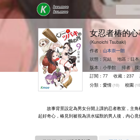
女忍者椿的心
(Kunoichi Tsubaki)
作者：
山本崇一朗
狀態：完結 地區：日本
版本：小學館 掃者：摸
訂閱：77 收藏：237 
分類：
愛情
校園
(10)
(10
故事背景設定為男女分開上課的忍者教室，主角椿
起好奇心，椿見到被視為洪水猛獸的男人後，內心竟然