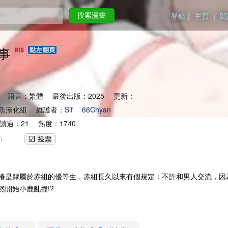
登錄
｜
主頁
｜
閱
搜索漫畫
事
 語言：繁體 最後出版：2025 更新：
魚漢化組 維護者：
Sif
66Chyan
讀過：21 熱度：1740
)
是隸屬於赤組的優等生，赤組長久以來有個規定：不許和男人交流，因
開始小鹿亂撞!?