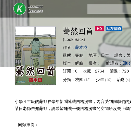
驀然回首
(Look Back)
作者：
藤本樹
狀態：完結 地區：日本 語言：繁
版本：網絡 掃者： 維護者：
Blue
訂閱：0 收藏：2764 讀過：728
分類：
校園
少年
治癒
(12)
(10)
(4)
小學４年級的藤野在學年新聞連載四格漫畫，內容受到同學們的
某日老師告知藤野，說希望她讓一欄四格漫畫的空間給沒去上學的
同類推薦：