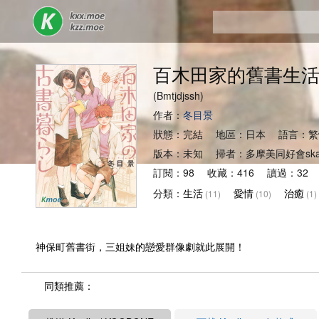
百木田家的舊書生
(Bmtjdjssh)
作者：
冬目景
狀態：完結 地區：日本 語言：
版本：未知 掃者：多摩美同好會ska
訂閱：98 收藏：416 讀過：32 
分類：
生活
愛情
治癒
(11)
(10)
(1)
神保町舊書街，三姐妹的戀愛群像劇就此展開！
同類推薦：