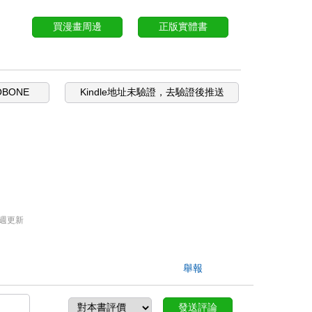
買漫畫周邊
正版實體書
OBONE
Kindle地址未驗證，去驗證後推送
週更新
舉報
發送評論