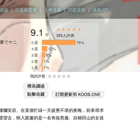
讀器
｜
正版紙質書
｜
上傳漫畫
｜
問題反饋
｜
成為VIP
9.1
★ ★ ★ ★ ★
分
383人評價
ーの裏でヤニ
５星
_______________
76%
４星
__
12%
３星
_
8%
２星
1%
１星
1%
我的評價 :
☆
☆
☆
☆
☆
燦爛笑容。在某個忙碌一天疲憊不堪的夜晚，前來尋求
聲望去，映入眼簾的是一名奇妝異服、自稱田山的女孩