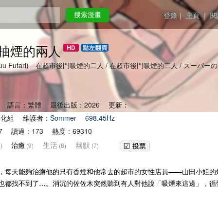
登錄
｜
主頁
｜
閱
搜索漫畫
抽煙的兩人
 Yani Suu Futari) 在超市後門吸煙的二人 / 在超市後門吸煙的二人 / スーパ
 語言：繁體 最後出版：2026 更新：
漢化組 維護者：
Sommer
698.45Hz
7 讀過：173 熱度：69310
生活
幽默
治癒
)
(9)
(8)
(7)
，每天能夠治癒他的只有香煙和他常去的超市的女性店員——山田小姐的
也都找不到了…。消沉的佐佐木突然聽到有人對他說「吸煙來這邊」，循