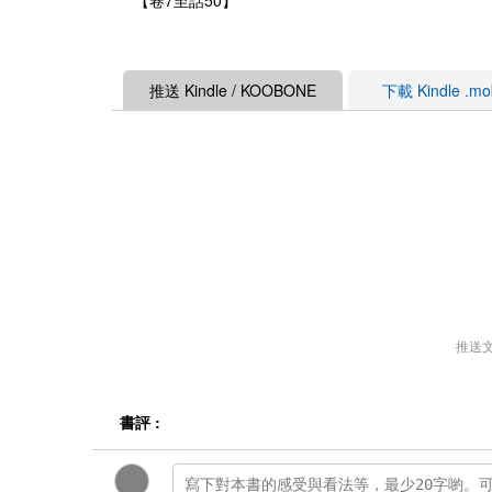
【卷7至話50】
推送 Kindle / KOOBONE
下載 Kindle .m
推送
書評 :