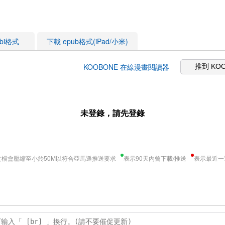
obi格式
下載 epub格式(iPad/小米)
KOOBONE 在線漫畫閱讀器
推到 KO
未登錄，請先登錄
文檔會壓縮至小於50M以符合亞馬遜推送要求
表示90天內曾下載/推送
表示最近一