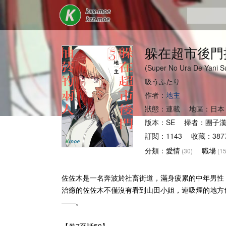
躲在超市後門
(Super No Ura De
吸うふたり
作者：
地主
狀態：連載 地區：日本
版本：SE 掃者：團子
訂閱：1143 收藏：387
分類：
愛情
職場
(30)
(15
佐佐木是一名奔波於社畜街道，滿身疲累的中年男性
治癒的佐佐木不僅沒有看到山田小姐，連吸煙的地方
——。