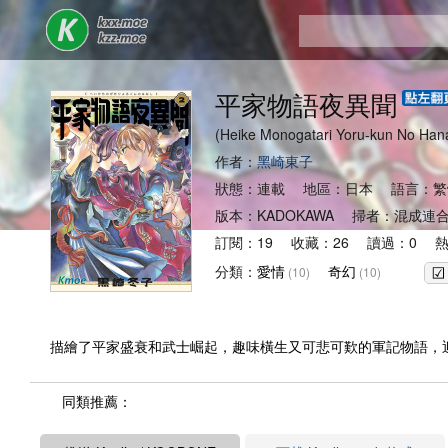
平家物語夜異聞
(Heike Monogatari Yoru-kun No Ha
作者：
黑崎東子
狀態：連載 地區：日本 語言：繁
版本：KADOKAWA 掃者：混成連
訂閱：19 收藏：26 讀過：0 熱
分類：
愛情
奇幻
(10)
(10)
描繪了平家盛衰和武士崛起，趣味橫生又可悲可歎的軍記物語，
同類推薦：