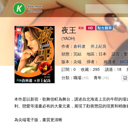
夜王
(YAOH)
作者：
倉科遼
井上紀良
狀態：完結 地區：日本 語言：繁
版本：尖端 掃者： 維護者：
66C
訂閱：0 收藏：295 讀過：18 熱
分類：
職場
青年
(10)
(10)
本作是以新宿・歌舞伎町為舞台，講述自北海道上京的牛郎的場
利、戀愛等漫畫必有的大量元素，展現了勸善懲惡的現實和稍微
為尖端電子版，畫質更清晰