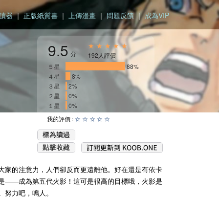
讀器
｜
正版紙質書
｜
上傳漫畫
｜
問題反饋
｜
成為VIP
9.5
★ ★ ★ ★ ★
分
192人評價
５星
_________________
88%
４星
_
8%
３星
2%
２星
0%
１星
0%
我的評價 :
☆
☆
☆
☆
☆
大家的注意力，人們卻反而更遠離他。好在還是有依卡
是——成為第五代火影！這可是很高的目標哦，火影是
。努力吧，鳴人。