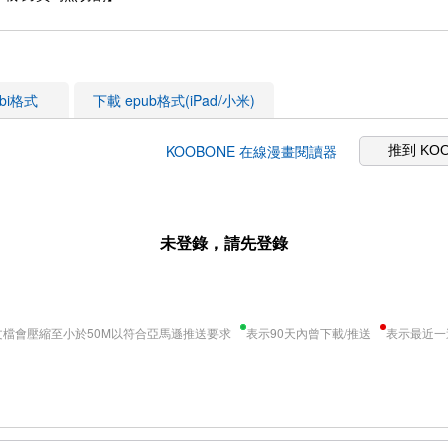
obi格式
下載 epub格式(iPad/小米)
KOOBONE 在線漫畫閱讀器
推到 KO
未登錄，請先登錄
文檔會壓縮至小於50M以符合亞馬遜推送要求
表示90天內曾下載/推送
表示最近一