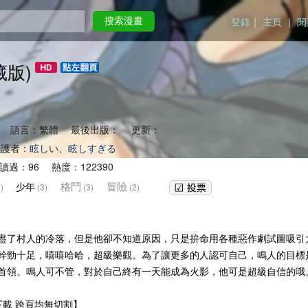
登錄
｜
主頁
｜
閱
搜索漫畫
藏版)
 語言：繁體 最後出版： 更新：
護者：
眩しい、眩しすぎる
讀過：96 熱度：122390
格鬥
冒險
少年
)
(3)
(3)
(2)
盡了村人的冷落，但是他卻不知道原因，只是拚命用各種惡作劇試圖吸引
幹勁十足，嘻嘻哈哈，超級樂觀。為了讓更多的人認可自己，鳴人的目標
首領。鳴人可不管，對於自己終有一天能成為火影，他可是超級自信的哦
下載 跨頁均無切割】