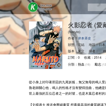
火影忍者 (愛
(Naruto)
作者：
岸本斉史
狀態：完結 地區：日本
版本：東立 掃者： 維
訂閱：0 收藏：2514 
分類：
熱血
勵志
(16)
(12
從小身上封印著邪惡的九尾妖狐，無父無母的鳴人受
魯老師關心他，鳴人的性格才沒有變得扭曲，他總是
世上最強的五位忍者之一的封號，也是木葉忍者村的
【文檔過大 推送會壓縮畫質 想看最高清的畫質建議