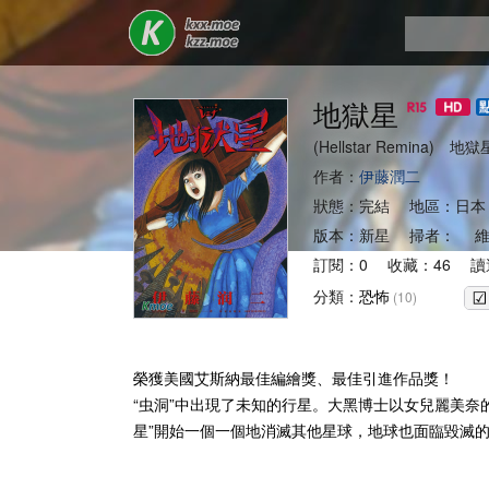
地獄星
(Hellstar Remina) 
作者：
伊藤潤二
狀態：完結 地區：日本
版本：新星 掃者： 維
訂閱：0 收藏：46 讀
分類：
恐怖
(10)
榮獲美國艾斯納最佳編繪獎、最佳引進作品獎！
“虫洞”中出現了未知的行星。大黑博士以女兒麗美奈的
星”開始一個一個地消滅其他星球，地球也面臨毀滅