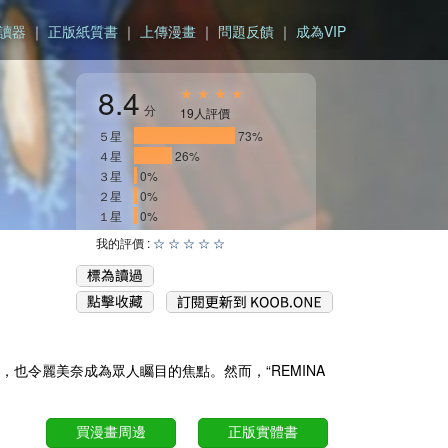
讀器
｜
正版紙質書
｜
上傳漫畫
｜
問題反饋
｜
成為VIP
8.4
★ ★ ★ ★
分
19人評價
５星
______________
73%
４星
_____
26%
３星
0%
２星
0%
１星
0%
我的評價 :
☆
☆
☆
☆
☆
，也令麗美奈成為眾人矚目的焦點。然而，“REMINA
買漫畫周邊
正版實體書