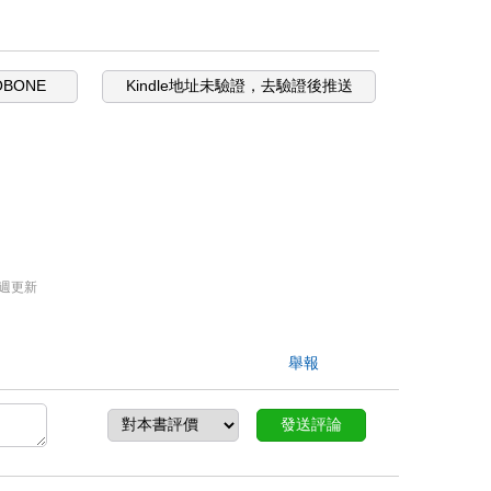
OBONE
Kindle地址未驗證，去驗證後推送
週更新
舉報
發送評論