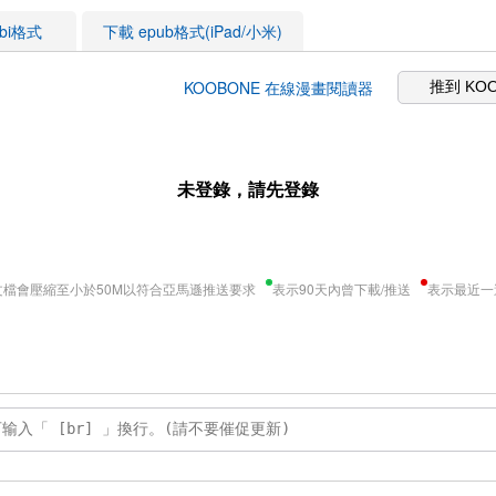
obi格式
下載 epub格式(iPad/小米)
KOOBONE 在線漫畫閱讀器
推到 KO
未登錄，請先登錄
文檔會壓縮至小於50M以符合亞馬遜推送要求
表示90天內曾下載/推送
表示最近一