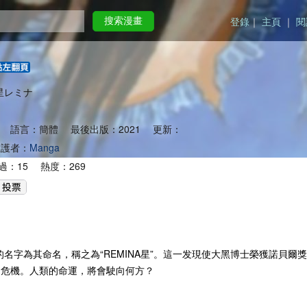
登錄
｜
主頁
｜
閱
搜索漫畫
地獄星レミナ
 語言：簡體 最後出版：2021 更新：
護者：
Manga
過：15 熱度：269
名字為其命名，稱之為“REMINA星”。這一发現使大黑博士榮獲諾貝爾獎
的危機。人類的命運，將會駛向何方？