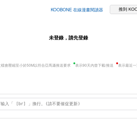
KOOBONE 在線漫畫閱讀器
推到 KO
未登錄，請先登錄
文檔會壓縮至小於50M以符合亞馬遜推送要求
表示90天內曾下載/推送
表示最近一