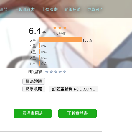
讀器
｜
正版紙質書
｜
上傳漫畫
｜
問題反饋
｜
成為VIP
6.4
★ ★ ★
分
1人評價
５星
____________________
100%
４星
0%
３星
0%
２星
0%
１星
0%
我的評價 :
☆
☆
☆
☆
☆
買漫畫周邊
正版實體書