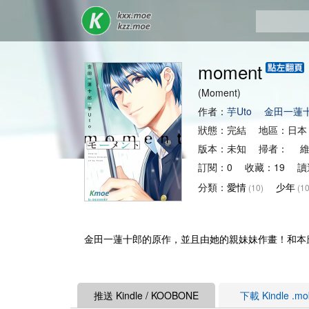
moment
(Moment)
作者：
芋Uto
金田一蓮
狀態：完結 地區：日本
版本：未知 掃者： 維
訂閱：0 收藏：19 讀
分類：
愛情
少年
(10)
(10
金田一蓮十郎的原作，並且由她的親妹妹作畫！和本
推送 Kindle / KOOBONE
下載 Kindle .m