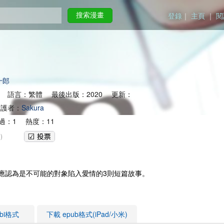
登錄
｜
主頁
｜
閱
搜索漫畫
十郎
 語言：繁體 最後出版：2020 更新：
護者：
Sakura
過：1 熱度：11
)
應認為是不可能的對象陷入愛情的3則短篇故事。
obi格式
下載 epub格式(iPad/小米)