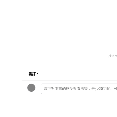
推送
書評 :