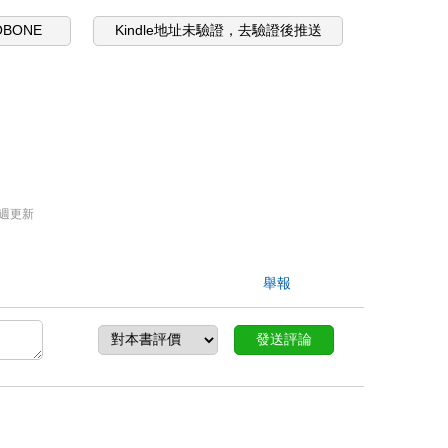
OBONE
Kindle地址未驗證，去驗證後推送
週更新
舉報
發送評論