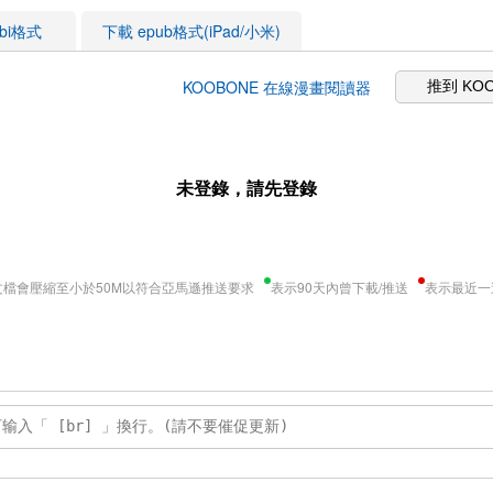
obi格式
下載 epub格式(iPad/小米)
KOOBONE 在線漫畫閱讀器
推到 KO
未登錄，請先登錄
文檔會壓縮至小於50M以符合亞馬遜推送要求
表示90天內曾下載/推送
表示最近一