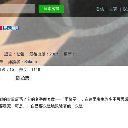
登錄
｜
主頁
｜
閱
搜索漫畫
 語言：繁體 最後出版：2025 更新：
華 維護者：
Sakura
過：15 熱度：1118
)
樹的古董店嗎？它的名字便喚做──「雨柳堂」，在這里发生許多不可思
要尋死，可是……自己要永遠地跟隨著他，永遠──