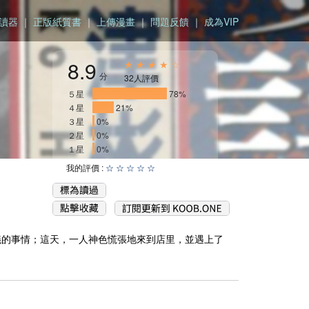
讀器
｜
正版紙質書
｜
上傳漫畫
｜
問題反饋
｜
成為VIP
8.9
★ ★ ★ ★ ☆
分
32人評價
５星
_______________
78%
４星
____
21%
３星
0%
２星
0%
１星
0%
我的評價 :
☆
☆
☆
☆
☆
議的事情；這天，一人神色慌張地來到店里，並遇上了