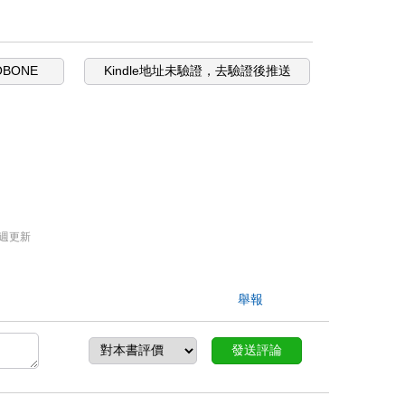
OBONE
Kindle地址未驗證，去驗證後推送
週更新
舉報
發送評論