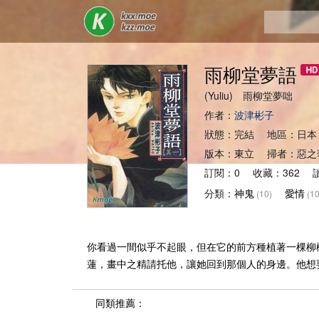
雨柳堂夢語
(Yuliu) 雨柳堂夢咄
作者：
波津彬子
狀態：完結 地區：日本
版本：東立 掃者：惡之
訂閱：0 收藏：362 讀
分類：
神鬼
愛情
(10)
(10
你看過一間似乎不起眼，但在它的前方種植著一棵柳
蓮，畫中之精請托他，讓她回到那個人的身邊。他想
同類推薦：