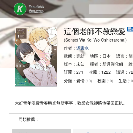
這個老師不教戀愛
(Sensei Wa Koi Wo Oshierarenai)
作者：
源素水
狀態：完結 地區：日本 語言：簡
版本：未知 掃者：新月漢化組 維
訂閱：271 收藏：1222 讀過：72
分類：
愛情
校園
生活
(10)
(10)
(10
大好青年浪費青春時光無所事事，敬業女教師將他帶回正軌。
同類推薦：