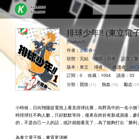
排球少年!! (東立電
(Haikyu!!)
作者：
古館春一
狀態：完結 地區：日本 語言：繁
版本：東立 掃者： 維護者：
66C
訂閱：0 收藏：1004 讀過：33 
分類：
競技
熱血
勵志
(11)
(10)
(10
小時候，日向翔陽從電視上看見排球比賽，烏野高中的一名小個
時排球社不夠人數，只好默默等待，後來在終於有新成員後，參
的，不是自己一人的話，或許就能看見了…為了能夠打出「勝利
為東立電子版，畫質更清晰