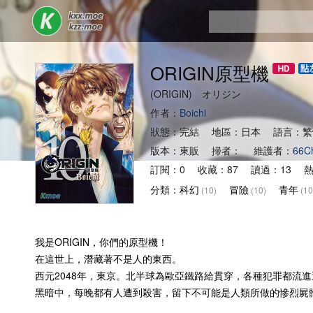
ORIGIN原型機
(ORIGIN) オリジン
作者：
Boichi
狀態：完結 地區：日本 語言：繁
版本：東販 掃者： 維護者：
66C
訂閱：0 收藏：87 讀過：13 熱度
分類：
科幻
冒險
青年
(10)
(10)
(10
我是ORIGIN，你們的原型機！
在這世上，潛藏著不是人的東西。
西元2048年，東京。北半球為歐亞鐵路給貫穿，各種犯罪都流
黑暗中，每晚都有人遭到殺害，留下不可能是人類所做的慘烈屍