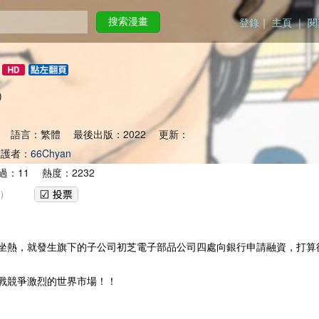
登錄
｜
主頁
｜
閱
搜索漫畫
ku)
 語言：繁體 最後出版：2022 更新：
護者：
66Chyan
：11 熱度：2232
)
坐熱，就發生旗下的子公司初芝電子部品公司四處向銀行申請融資，打算
戰競爭激烈的世界市場！！