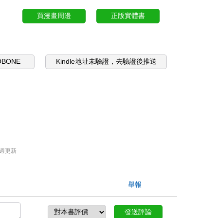
買漫畫周邊
正版實體書
OBONE
Kindle地址未驗證，去驗證後推送
週更新
舉報
發送評論