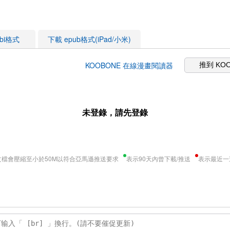
obi格式
下載 epub格式(iPad/小米)
KOOBONE 在線漫畫閱讀器
推到 KO
未登錄，請先登錄
文檔會壓縮至小於50M以符合亞馬遜推送要求
表示90天內曾下載/推送
表示最近一