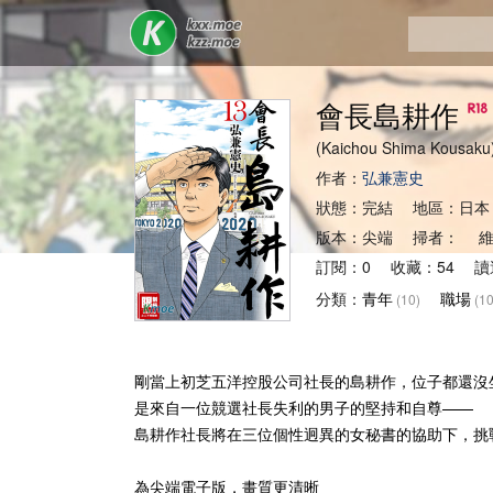
會長島耕作
(Kaichou Shima Kousa
作者：
弘兼憲史
狀態：完結 地區：日本
版本：尖端 掃者： 維
訂閱：0 收藏：54 讀過
分類：
青年
職場
(10)
(10
剛當上初芝五洋控股公司社長的島耕作，位子都還沒
是來自一位競選社長失利的男子的堅持和自尊——
島耕作社長將在三位個性迥異的女秘書的協助下，挑
為尖端電子版，畫質更清晰