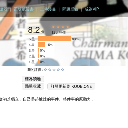
讀器
｜
正版紙質書
｜
上傳漫畫
｜
問題反饋
｜
成為VIP
8.2
★ ★ ★ ★
分
12人評價
５星
________________
83%
４星
___
16%
３星
0%
２星
0%
１星
0%
我的評價 :
☆
☆
☆
☆
☆
從初芝獨立，自己另起爐灶的事件。整件事的原動力，