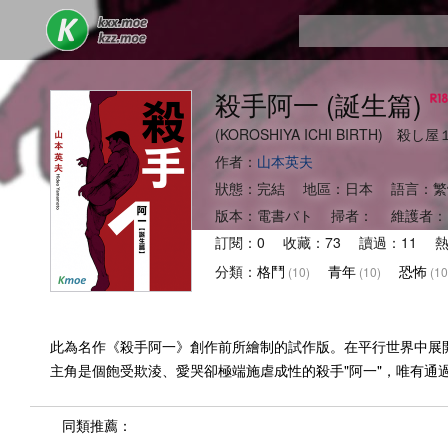
殺手阿一 (誕生篇)
(KOROSHIYA ICHI BIRTH) 殺し
作者：
山本英夫
狀態：完結 地區：日本 語言：繁
版本：電書バト 掃者： 維護者：
訂閱：0 收藏：73 讀過：11 熱
分類：
格鬥
青年
恐怖
(10)
(10)
(10
此為名作《殺手阿一》創作前所繪制的試作版。在平行世界中展
主角是個飽受欺淩、愛哭卻極端施虐成性的殺手"阿一"，唯有通
同類推薦：