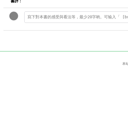
書評 :
本站