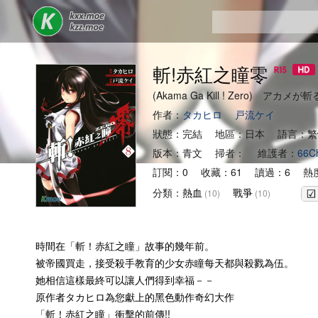
斬!赤紅之瞳零
(Akama Ga Kill ! Zero) アカメが
作者：
タカヒロ
戸流ケイ
狀態：完結 地區：日本 語言：繁
版本：青文 掃者： 維護者：
66C
訂閱：0 收藏：61 讀過：6 熱度
分類：
熱血
戰爭
(10)
(10)
時間在「斬！赤紅之瞳」故事的幾年前。
被帝國買走，接受殺手教育的少女赤瞳每天都與殺戮為伍。
她相信這樣最終可以讓人們得到幸福－－
原作者タカヒロ為您獻上的黑色動作奇幻大作
「斬！赤紅之瞳」衝擊的前傳!!