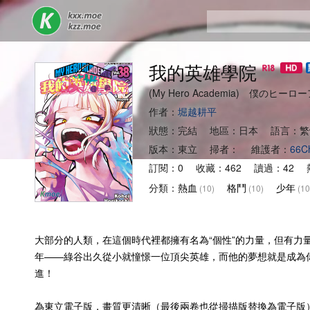
我的英雄學院
(My Hero Academia) 僕のヒー
作者：
堀越耕平
狀態：完結 地區：日本 語言：繁
版本：東立 掃者： 維護者：
66C
訂閱：0 收藏：462 讀過：42 熱
分類：
熱血
格鬥
少年
(10)
(10)
(10
大部分的人類，在這個時代裡都擁有名為“個性”的力量，但有
年——綠谷出久從小就憧憬一位頂尖英雄，而他的夢想就是成為
進！
為東立電子版，畫質更清晰（最後兩卷也從掃描版替換為電子版