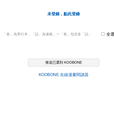
未登錄，點此登錄
全
「卷」為單行本，「話」為連載，一「卷」包含多「話」
推送已選到 KOOBONE
KOOBONE 在線漫畫閱讀器