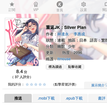
star
workspace_premium
settings
auto_
訂閱
VIP
設置
閱
首頁
重返JK：Silver Plan
作者：
林達永
李惠成
狀態：連載 地區：日本 語言：繁
分類：
幽默
少年
更新： 熱度：2096
維護：
itmouse
8.4
分
（ 37 人評分）
我的評分：
☆
☆
☆
☆
☆
（點擊星號評價）
展示簡介
推送
.mobi下載
.epub下載
書評