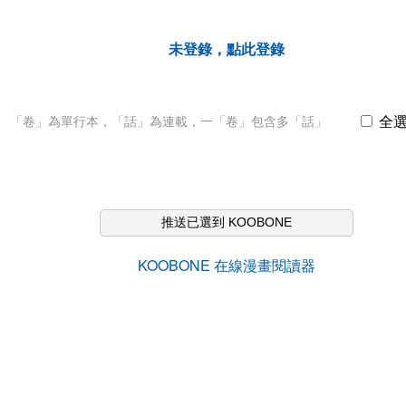
未登錄，點此登錄
全
「卷」為單行本，「話」為連載，一「卷」包含多「話」
推送已選到 KOOBONE
KOOBONE 在線漫畫閱讀器