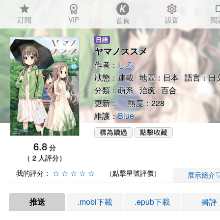
star
workspace_premium
settings
auto_
訂閱
VIP
設置
閱
首頁
ヤマノススメ
作者：
しろ
狀態：連載 地區：日本 語言：日
分類：
萌系
治癒
百合
更新： 熱度：228
維護：
Blue
6.8
分
（ 2 人評分）
我的評分：
☆
☆
☆
☆
☆
（點擊星號評價）
展示簡介
推送
.mobi下載
.epub下載
書評