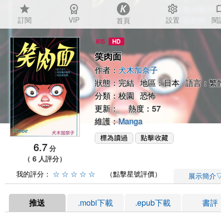
star
workspace_premium
settings
auto_
訂閱
VIP
設置
閱
首頁
笑肉面
作者：
犬木加奈子
狀態：完結 地區：日本 語言：繁
分類：
校園
恐怖
更新： 熱度：57
維護：
Manga
6.7
分
（ 6 人評分）
我的評分：
☆
☆
☆
☆
☆
（點擊星號評價）
展示簡介
推送
.mobi下載
.epub下載
書評