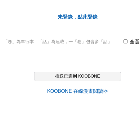
未登錄，點此登錄
全
「卷」為單行本，「話」為連載，一「卷」包含多「話」
推送已選到 KOOBONE
KOOBONE 在線漫畫閱讀器