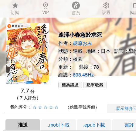
star
workspace_premium
settings
auto_
訂閱
VIP
設置
閱
首頁
逢澤小春急於求死
作者：
胡原おみ
狀態：連載 地區：日本 語言：繁
分類：
校園
更新： 熱度：78
維護：
698.45Hz
7.7
分
（ 7 人評分）
我的評分：
☆
☆
☆
☆
☆
（點擊星號評價）
展示簡介
推送
.mobi下載
.epub下載
書評