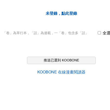
未登錄，點此登錄
全
「卷」為單行本，「話」為連載，一「卷」包含多「話」
推送已選到 KOOBONE
KOOBONE 在線漫畫閱讀器