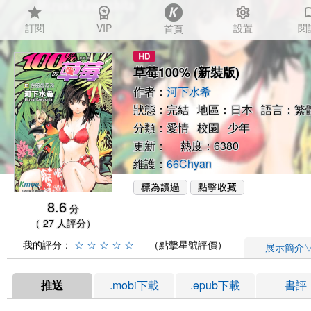
star
workspace_premium
settings
auto_
訂閱
VIP
設置
閱
首頁
草莓100% (新裝版)
作者：
河下水希
狀態：完結 地區：日本 語言：繁
分類：
愛情
校園
少年
更新： 熱度：6380
維護：
66Chyan
8.6
分
（ 27 人評分）
我的評分：
☆
☆
☆
☆
☆
（點擊星號評價）
展示簡介
推送
.mobi下載
.epub下載
書評