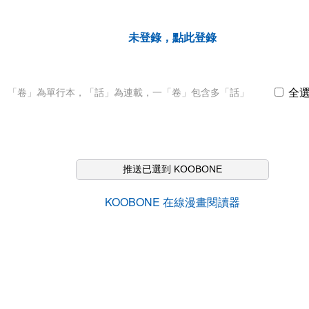
未登錄，點此登錄
全
「卷」為單行本，「話」為連載，一「卷」包含多「話」
推送已選到 KOOBONE
KOOBONE 在線漫畫閱讀器