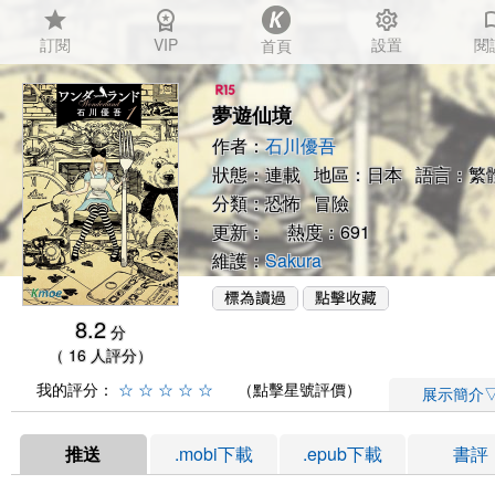
star
workspace_premium
settings
auto_
訂閱
VIP
設置
閱
首頁
夢遊仙境
作者：
石川優吾
狀態：連載 地區：日本 語言：繁
分類：
恐怖
冒險
更新： 熱度：691
維護：
Sakura
8.2
分
（ 16 人評分）
我的評分：
☆
☆
☆
☆
☆
（點擊星號評價）
展示簡介
推送
.mobi下載
.epub下載
書評