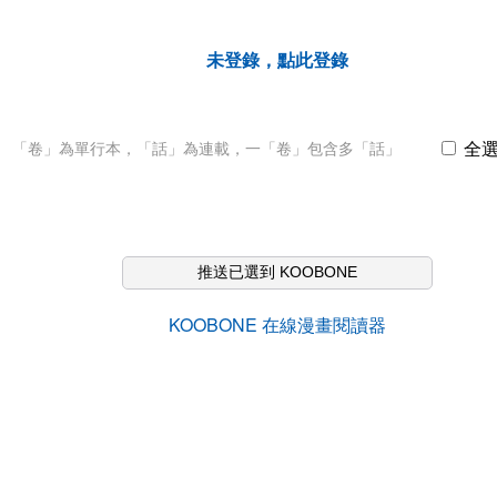
未登錄，點此登錄
全
「卷」為單行本，「話」為連載，一「卷」包含多「話」
推送已選到 KOOBONE
KOOBONE 在線漫畫閱讀器