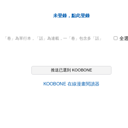
未登錄，點此登錄
全
「卷」為單行本，「話」為連載，一「卷」包含多「話」
推送已選到 KOOBONE
KOOBONE 在線漫畫閱讀器