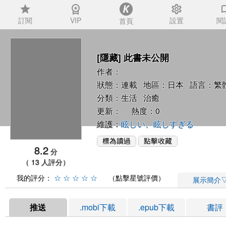
star
workspace_premium
settings
auto_
訂閱
VIP
設置
閱
首頁
[隱藏] 此書未公開
作者：
狀態：連載 地區：日本 語言：繁
分類：
生活
治癒
更新： 熱度：0
維護：
眩しい、眩しすぎる
8.2
分
（ 13 人評分）
我的評分：
☆
☆
☆
☆
☆
（點擊星號評價）
展示簡介
推送
.mobi下載
.epub下載
書評