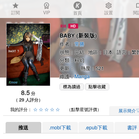
star
workspace_premium
settings
auto_
訂閱
VIP
設置
閱
首頁
BABY (新裝版)
作者：
常勝
狀態：完結 地區：日本 語言：繁
分類：
科幻
更新： 熱度：521
維護：
Manga
8.5
分
（ 29 人評分）
我的評分：
☆
☆
☆
☆
☆
（點擊星號評價）
展示簡介
推送
.mobi下載
.epub下載
書評