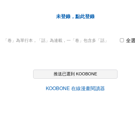
未登錄，點此登錄
全
「卷」為單行本，「話」為連載，一「卷」包含多「話」
推送已選到 KOOBONE
KOOBONE 在線漫畫閱讀器