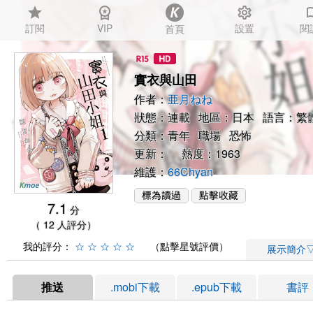
star
workspace_premium
settings
auto_
訂閱
VIP
設置
閱
首頁
實衣與山田
作者：
亜月ねね
狀態：連載 地區：日本 語言：繁
分類：
青年
職場
恐怖
更新： 熱度：1963
維護：
66Chyan
7.1
分
（ 12 人評分）
我的評分：
☆
☆
☆
☆
☆
（點擊星號評價）
展示簡介
推送
.mobi下載
.epub下載
書評