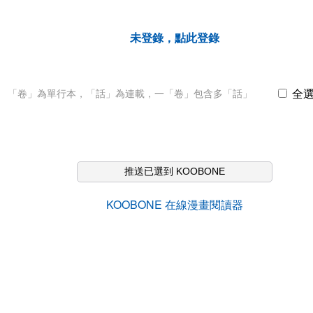
未登錄，點此登錄
全
「卷」為單行本，「話」為連載，一「卷」包含多「話」
推送已選到 KOOBONE
KOOBONE 在線漫畫閱讀器