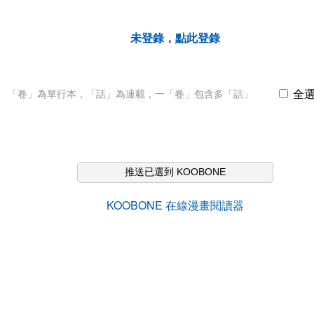
未登錄，點此登錄
全
「卷」為單行本，「話」為連載，一「卷」包含多「話」
推送已選到 KOOBONE
KOOBONE 在線漫畫閱讀器