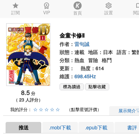
star
workspace_premium
settings
auto_
訂閱
VIP
設置
閱
首頁
金童卡修Ⅱ
作者：
雷句誠
狀態：連載 地區：日本 語言：繁
分類：
熱血
冒險
格鬥
更新： 熱度：614
維護：
698.45Hz
8.5
分
（ 23 人評分）
我的評分：
☆
☆
☆
☆
☆
（點擊星號評價）
展示簡介
推送
.mobi下載
.epub下載
書評