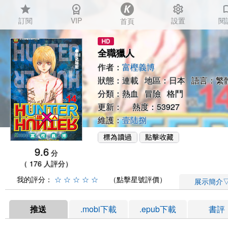
star
workspace_premium
settings
auto_
訂閱
VIP
設置
閱
首頁
全職獵人
作者：
富樫義博
狀態：連載 地區：日本 語言：繁
分類：
熱血
冒險
格鬥
更新： 熱度：53927
維護：
壹陆捌
9.6
分
（ 176 人評分）
我的評分：
☆
☆
☆
☆
☆
（點擊星號評價）
展示簡介
推送
.mobi下載
.epub下載
書評