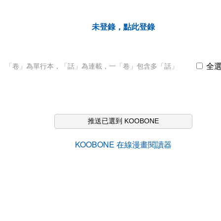
未登錄，點此登錄
全
「卷」為單行本，「話」為連載，一「卷」包含多「話」
推送已選到 KOOBONE
KOOBONE 在線漫畫閱讀器