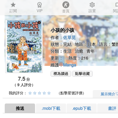
star
workspace_premium
settings
auto_
訂閱
VIP
設置
閱
首頁
小孩的小孩
作者：
佐草晃
狀態：完結 地區：日本 語言：繁
分類：
生活
治癒
青年
更新： 熱度：216
維護：
Manga
7.5
分
（ 9 人評分）
我的評分：
☆
☆
☆
☆
☆
（點擊星號評價）
展示簡介
推送
.mobi下載
.epub下載
書評