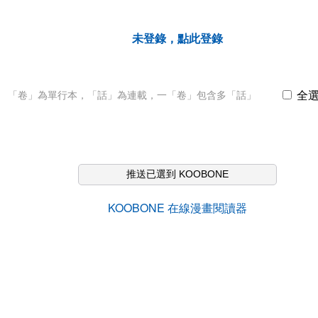
未登錄，點此登錄
全
「卷」為單行本，「話」為連載，一「卷」包含多「話」
推送已選到 KOOBONE
KOOBONE 在線漫畫閱讀器