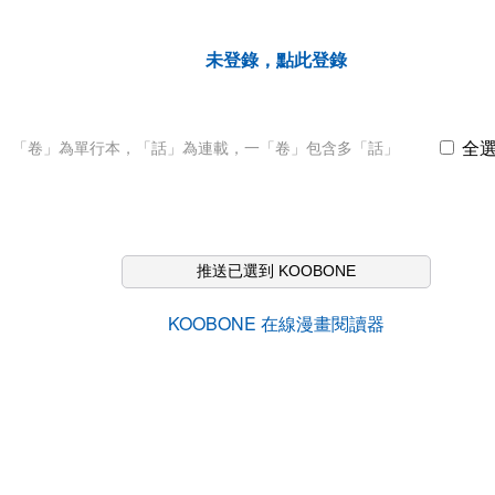
未登錄，點此登錄
全
「卷」為單行本，「話」為連載，一「卷」包含多「話」
推送已選到 KOOBONE
KOOBONE 在線漫畫閱讀器