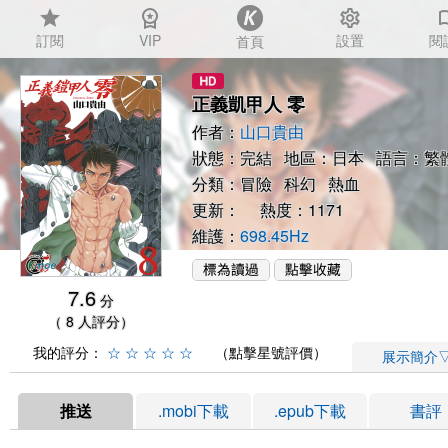
star
workspace_premium
settings
auto_
訂閱
VIP
設置
閱
首頁
正義凱甲人 零
作者：
山口貴由
狀態：完結 地區：日本 語言：繁
分類：
冒險
科幻
熱血
更新： 熱度：1171
維護：
698.45Hz
7.6
分
（ 8 人評分）
我的評分：
☆
☆
☆
☆
☆
（點擊星號評價）
展示簡介
推送
.mobi下載
.epub下載
書評