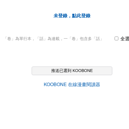
未登錄，點此登錄
全
「卷」為單行本，「話」為連載，一「卷」包含多「話」
推送已選到 KOOBONE
KOOBONE 在線漫畫閱讀器