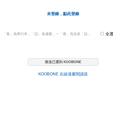
未登錄，點此登錄
全
「卷」為單行本，「話」為連載，一「卷」包含多「話」
推送已選到 KOOBONE
KOOBONE 在線漫畫閱讀器