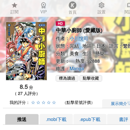
star
workspace_premium
settings
auto_
訂閱
VIP
設置
閱
首頁
中華小廚師 (愛藏版)
作者：
小川悅司
狀態：完結 地區：日本 語言：繁
分類：
美食
生活
懸疑
更新： 熱度：2888
維護：
Manga
8.5
分
（ 27 人評分）
我的評分：
☆
☆
☆
☆
☆
（點擊星號評價）
展示簡介
推送
.mobi下載
.epub下載
書評