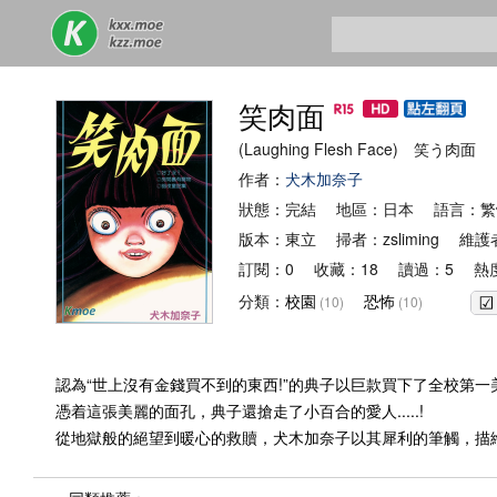
笑肉面
(Laughing Flesh Face) 笑う肉面
作者：
犬木加奈子
狀態：完結 地區：日本 語言：繁
版本：東立 掃者：zsliming 維護
訂閱：0 收藏：18 讀過：5 熱度
分類：
校園
恐怖
(10)
(10)
認為“世上沒有金錢買不到的東西!”的典子以巨款買下了全校第一美
憑着這張美麗的面孔，典子還搶走了小百合的愛人.....!
從地獄般的絕望到暖心的救贖，犬木加奈子以其犀利的筆觸，描