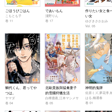
6.8
7.6
ごほうびごはん
であいもん
作りたい女と食
こもとも子
淺野りん
い女
卷 11
卷 17
ゆざきさかおみ
Vol. 05
8.8
8.2
鯛代くん、君ってや
北歐貴族與猛禽妻子
神明的鬼牌
つは。
的雪國狩獵生活
佐原ミズ,夢花李,
はる,楠通春
ヤマダ
白樺鹿夜,江本マシメサ
卷 01
卷 04
卷 05