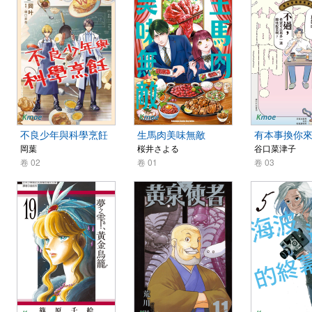
不良少年與科學烹飪
生馬肉美味無敵
有本事換你
岡葉
桜井さよる
谷口菜津子
卷 02
卷 01
卷 03