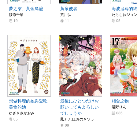
夢之雫、黃金鳥籠
黃泉使者
海波追尋的
筱原千繪
荒川弘
たらちねジョ
卷 19
卷 11
卷 05
想做料理的她與愛吃
最後にひとつだけお
相合之物
美食的她
願いしてもよろしい
淺野りん
でしょうか
ゆざきさかおみ
話 086
卷 05
鳳ナナ,ほおのきソラ
卷 09