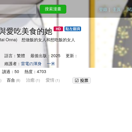
登錄
｜
主頁
｜
閱
搜索漫畫
與愛吃美食的她
o Tabetai Onna) 想做飯的女人和想吃飯的女人
 語言：繁體 最後出版：2025 更新：
 維護者：
雷電の渾身
一米
 讀過：50 熱度：4703
治癒
愛情
百合
)
(8)
(1)
(1)