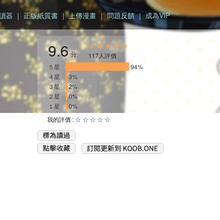
讀器
｜
正版紙質書
｜
上傳漫畫
｜
問題反饋
｜
成為VIP
9.6
★ ★ ★ ★ ★
分
117人評價
５星
__________________
94%
４星
3%
３星
2%
２星
0%
１星
0%
我的評價 :
☆
☆
☆
☆
☆