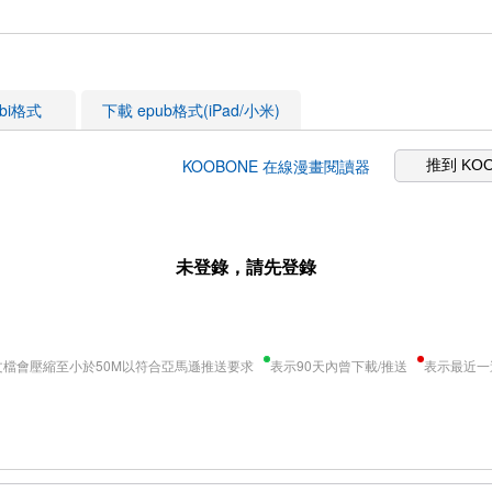
obi格式
下載 epub格式(iPad/小米)
KOOBONE 在線漫畫閱讀器
推到 KO
未登錄，請先登錄
文檔會壓縮至小於50M以符合亞馬遜推送要求
表示90天內曾下載/推送
表示最近一