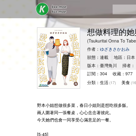
想做料理的她
(Tsukuritai Onna T
作者：
ゆざきさかおみ
狀態：連載 地區：日本
版本：臺灣角川 掃者：
訂閱：304 收藏：977
分類：
生活
美食
(17)
(16
野本小姐想做很多菜，春日小姐則是想吃很多飯。
兩人圍著同一張餐桌，心心念念著彼此。
今天她們也會一同享受心滿意足的一餐。
[5-45]