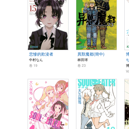
悲慘的欺淩者
異獸魔都(簡中)
中村なん
林田球
卷 19
卷 23
V