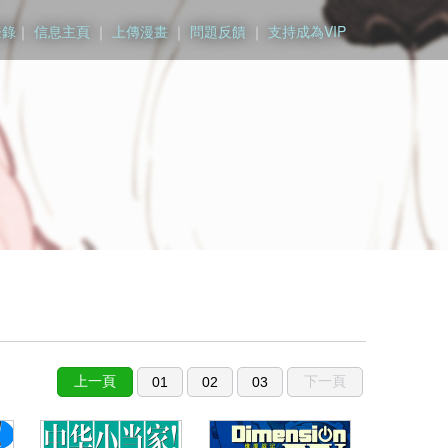
登錄
｜
信息主頁
｜
上傳漫畫
｜
問題反饋
｜
支持成為VIP
上一頁
下一頁
01
02
03