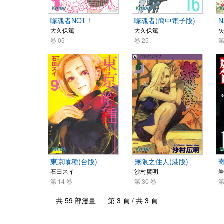
噬魂者NOT！
噬魂者(簡中電子版)
N
大久保篤
大久保篤
卷 05
卷 25
第
東京喰種(台版)
無限之住人(港版)
石田スイ
沙村廣明
第 14 卷
第 30 卷
第
共 59 部漫畫 第 3 頁 / 共 3 頁