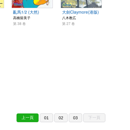
亂馬1/2 (大然)
大劍Claymore(港版)
高橋留美子
八木教広
第 38 卷
第 27 卷
上一頁
下一頁
01
02
03