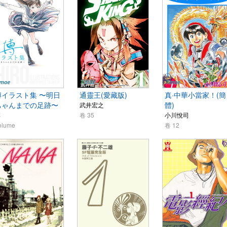
博イラスト集 〜明日
通靈王(愛藏版)
真·中華小當家！(簡
ちゃんまでの足跡〜
體)
武井宏之
博
卷 35
小川悅司
olume
卷 12