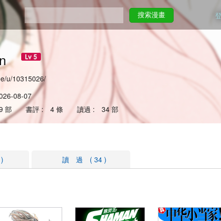
搜索漫畫
yan
oe/u/10315026/
26-08-07
9 部 書評 : 4 條 讀過 : 34 部
)
讀 過 ( 34 )