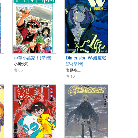
中華小當家！(簡體)
Dimension W-維度戰
記-(簡體)
小川悅司
卷 05
岩原裕二
卷 16