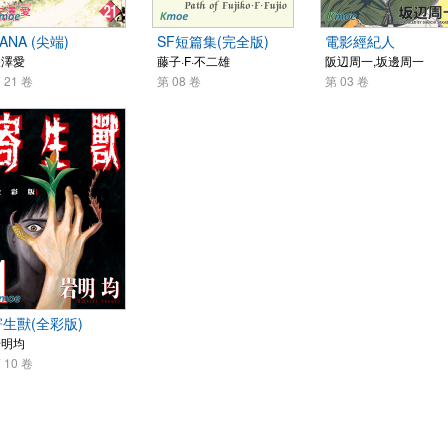
ANA (尖端)
SF短篇集(完全版)
電影經紀人
矢澤愛
藤子·F·不二雄
阪辺周一,坂邊周一
 21 卷
第 08 卷
第 03 卷
寄生獸(全彩版)
岩明均
 10 卷