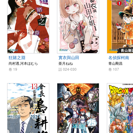
狂賭之淵
實衣與山田
名偵探柯南
尚村透,河本ほむら
亜月ねね
青山剛昌
卷 19
話 024-030
卷 107