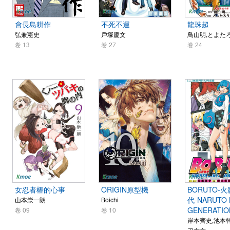
會長島耕作
不死不運
龍珠超
弘兼憲史
戶塚慶文
鳥山明,とよた
卷 13
卷 27
卷 24
女忍者椿的心事
ORIGIN原型機
BORUTO-
代-NARUTO 
山本崇一朗
Boichi
GENERATIO
卷 09
卷 10
岸本齊史,池本